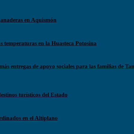
 ganaderas en Aquismón
tas temperaturas en la Huasteca Potosina
ás entregas de apoyo sociales para las familias de T
stinos turísticos del Estado
rdinados en el Altiplano