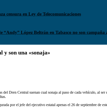
aza censura en Ley de Telecomunicaciones
s de “Andy” López Beltrán en Tabasco no son campaña 
al y son una «sonaja»
bras del Dren Central suenan cual sonaja al paso de cada vehículo, al ser
ltas.
urada por el jefe del ejecutivo estatal apenas el 26 de septiembre de es