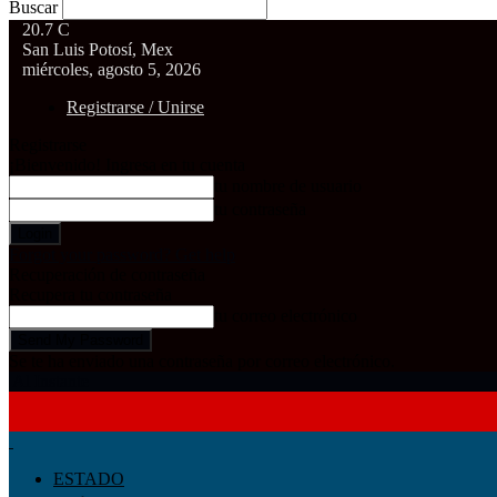
Buscar
20.7
C
San Luis Potosí, Mex
miércoles, agosto 5, 2026
Registrarse / Unirse
Registrarse
¡Bienvenido! Ingresa en tu cuenta
tu nombre de usuario
tu contraseña
Forgot your password? Get help
Recuperación de contraseña
Recupera tu contraseña
tu correo electrónico
Se te ha enviado una contraseña por correo electrónico.
Al Instante
ESTADO