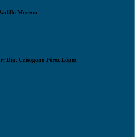
 Badillo Moreno
ar: Dip. Crisogono Pérez López